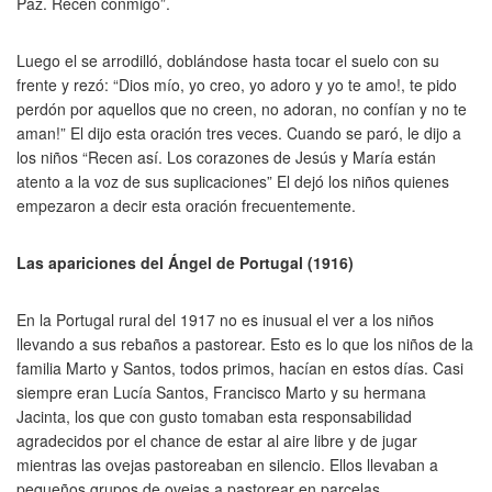
Paz. Recen conmigo”.
Luego el se arrodilló, doblándose hasta tocar el suelo con su
frente y rezó: “Dios mío, yo creo, yo adoro y yo te amo!, te pido
perdón por aquellos que no creen, no adoran, no confían y no te
aman!” El dijo esta oración tres veces. Cuando se paró, le dijo a
los niños “Recen así. Los corazones de Jesús y María están
atento a la voz de sus suplicaciones” El dejó los niños quienes
empezaron a decir esta oración frecuentemente.
Las apariciones del Ángel de Portugal (1916)
En la Portugal rural del 1917 no es inusual el ver a los niños
llevando a sus rebaños a pastorear. Esto es lo que los niños de la
familia Marto y Santos, todos primos, hacían en estos días. Casi
siempre eran Lucía Santos, Francisco Marto y su hermana
Jacinta, los que con gusto tomaban esta responsabilidad
agradecidos por el chance de estar al aire libre y de jugar
mientras las ovejas pastoreaban en silencio. Ellos llevaban a
pequeños grupos de ovejas a pastorear en parcelas