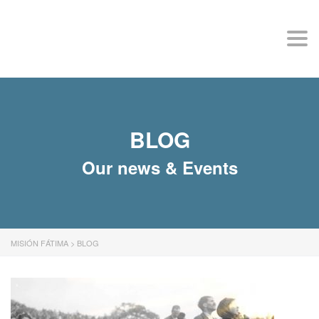
MISIÓN FÁTIMA
Togg
navi
BLOG
Our news & Events
MISIÓN FÁTIMA
>
BLOG