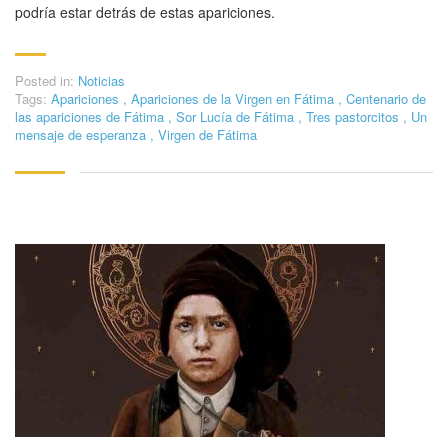
podría estar detrás de estas apariciones.
Posted in:
Noticias
Tags:
Apariciones
,
Apariciones de la Virgen en Fátima
,
Centenario de
las apariciones de Fátima
,
Sor Lucía de Fátima
,
Tres pastorcitos
,
Un
mensaje de esperanza
,
Virgen de Fátima