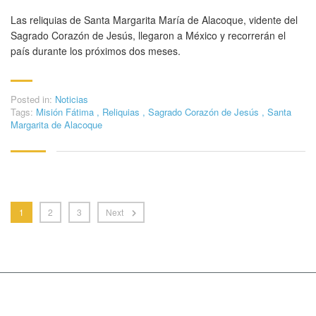
Las reliquias de Santa Margarita María de Alacoque, vidente del
Sagrado Corazón de Jesús, llegaron a México y recorrerán el
país durante los próximos dos meses.
Posted in:
Noticias
Tags:
Misión Fátima
,
Reliquias
,
Sagrado Corazón de Jesús
,
Santa
Margarita de Alacoque
1
2
3
Next
Copyright © 2015 MasterStudy Theme by
Stylemix
Themes