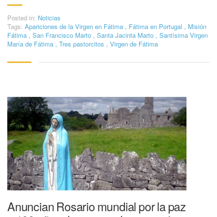
Posted in:
Noticias
Tags:
Apariciones de la Virgen en Fátima
,
Fátima en Portugal
,
Misión
Fátima
,
San Francisco Marto
,
Santa Jacinta Marto
,
Santísima Virgen
María de Fátima
,
Tres pastorcitos
,
Virgen de Fátima
Anuncian Rosario mundial por la paz