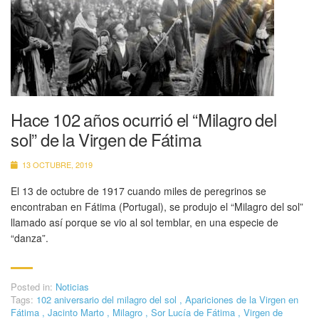
Hace 102 años ocurrió el “Milagro del
sol” de la Virgen de Fátima
13 OCTUBRE, 2019
El 13 de octubre de 1917 cuando miles de peregrinos se
encontraban en Fátima (Portugal), se produjo el “Milagro del sol”
llamado así porque se vio al sol temblar, en una especie de
“danza”.
Posted in:
Noticias
Tags:
102 aniversario del milagro del sol
,
Apariciones de la Virgen en
Fátima
,
Jacinto Marto
,
Milagro
,
Sor Lucía de Fátima
,
Virgen de