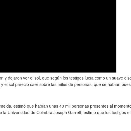
on y dejaron ver el sol, que según los testigos lucía como un suave dis
 y el sol pareció caer sobre las miles de personas, que se habían pues
 Almeida, estimó que habían unas 40 mil personas presentes al momento
de la Universidad de Coimbra Joseph Garrett, estimó que los testigos e