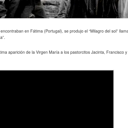
encontraban en Fátima (Portugal), se produjo el “Milagro del sol” llam
a”.
tima aparición de la Virgen María a los pastorcitos Jacinta, Francisco y