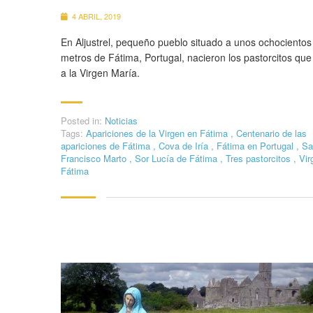
4 ABRIL, 2019
En Aljustrel, pequeño pueblo situado a unos ochocientos
metros de Fátima, Portugal, nacieron los pastorcitos que
a la Virgen María.
Posted in:
Noticias
Tags:
Apariciones de la Virgen en Fátima
,
Centenario de las
apariciones de Fátima
,
Cova de Iría
,
Fátima en Portugal
,
Sa
Francisco Marto
,
Sor Lucía de Fátima
,
Tres pastorcitos
,
Vir
Fátima