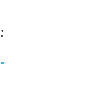
e en
e a
tima