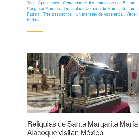
Tags:
Apariciones
,
Centenario de las apariciones de Fátima
,
Congreso Maríano
,
Inmaculado Corazón de María
,
Sor Lucía
Fátima
,
Tres pastorcitos
,
Un mensaje de esperanza
,
Virgen
Fátima
Reliquias de Santa Margarita María
Alacoque visitan México