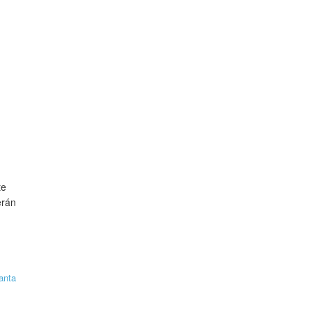
te
erán
anta