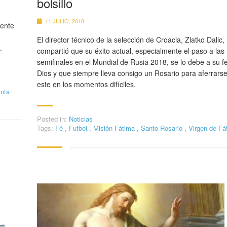
bolsillo
11 JULIO, 2018
dente
El director técnico de la selección de Croacia, Zlatko Dalic,
.
compartió que su éxito actual, especialmente el paso a las
semifinales en el Mundial de Rusia 2018, se lo debe a su f
Dios y que siempre lleva consigo un Rosario para aferrars
este en los momentos difíciles.
nta
Posted in:
Noticias
Tags:
Fé
,
Futbol
,
Misión Fátima
,
Santo Rosario
,
Virgen de Fá