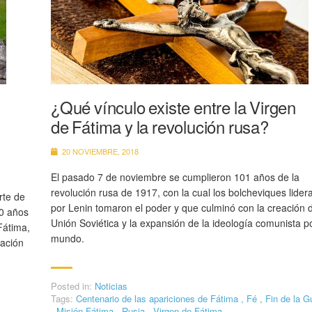
¿Qué vínculo existe entre la Virgen
de Fátima y la revolución rusa?
20 NOVIEMBRE, 2018
El pasado 7 de noviembre se cumplieron 101 años de la
revolución rusa de 1917, con la cual los bolcheviques lider
rte de
por Lenin tomaron el poder y que culminó con la creación d
00 años
Unión Soviética y la expansión de la ideología comunista po
Fátima,
mundo.
zación
Posted in:
Noticias
Tags:
Centenario de las apariciones de Fátima
,
Fé
,
Fin de la G
,
Misión Fátima
,
Rusia
,
Virgen de Fátima