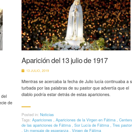
Aparición del 13 julio de 1917
13 JULIO, 2019
Mientras se acercaba la fecha de Julio lucía continuaba a 
turbada por las palabras de su pastor que advertía que el
diablo podría estar detrás de estas apariciones.
 del
ecie de
Posted in:
Noticias
Tags:
Apariciones
,
Apariciones de la Virgen en Fátima
,
Centena
de las apariciones de Fátima
,
Sor Lucía de Fátima
,
Tres pastor
,
Un mensaje de esperanza
,
Virgen de Fátima