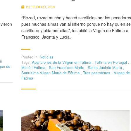
20 FEBRERO, 2019
“Rezad, rezad mucho y haced sacrificios por los pecadores
 vieron
pues muchas almas van al infierno porque no hay quien se
sacrifique y pida por ellas”, les pidió la Virgen de Fátima a
Francisco, Jacinta y Lucía.
Posted in:
Noticias
n
Tags:
Apariciones de la Virgen en Fátima
,
Fátima en Portugal
,
gen de
Misión Fátima
,
San Francisco Marto
,
Santa Jacinta Marto
,
Santísima Virgen María de Fátima
,
Tres pastorcitos
,
Virgen de
Fátima