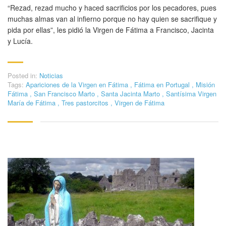
“Rezad, rezad mucho y haced sacrificios por los pecadores, pues
muchas almas van al infierno porque no hay quien se sacrifique y
pida por ellas”, les pidió la Virgen de Fátima a Francisco, Jacinta
y Lucía.
Posted in:
Noticias
Tags:
Apariciones de la Virgen en Fátima
,
Fátima en Portugal
,
Misión
Fátima
,
San Francisco Marto
,
Santa Jacinta Marto
,
Santísima Virgen
María de Fátima
,
Tres pastorcitos
,
Virgen de Fátima