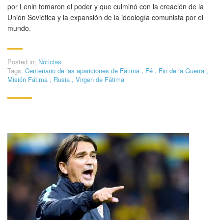
por Lenin tomaron el poder y que culminó con la creación de la
Unión Soviética y la expansión de la ideología comunista por el
mundo.
Posted in:
Noticias
Tags:
Centenario de las apariciones de Fátima
,
Fé
,
Fin de la Guerra
,
Misión Fátima
,
Rusia
,
Virgen de Fátima