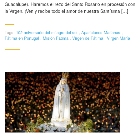
Guadalupe). Haremos el rezo del Santo Rosario en procesión con
la Virgen. ¡Ven y recibe todo el amor de nuestra Santísima […]
Tags:
102 aniversario del milagro del sol
,
Apariciones Marianas
,
Fátima en Portugal
,
Misión Fátima
,
Virgen de Fátima
,
Virgen María