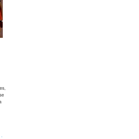
es,
se
a
l
,