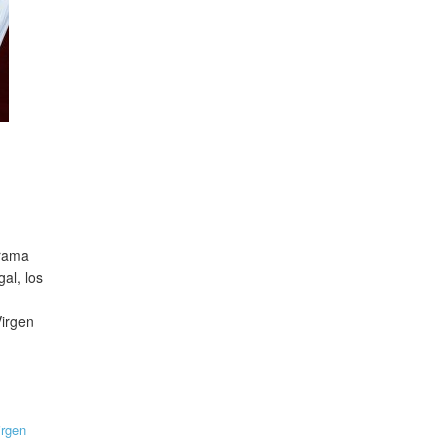
grama
al, los
Virgen
irgen