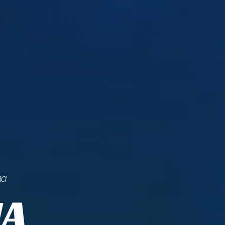
ma
MA