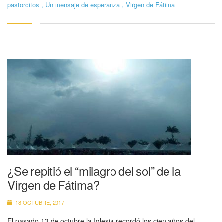
pastorcitos
,
Un mensaje de esperanza
,
Virgen de Fátima
¿Se repitió el “milagro del sol” de la
Virgen de Fátima?
18 OCTUBRE, 2017
El pasado 13 de octubre la Iglesia recordó los cien años del