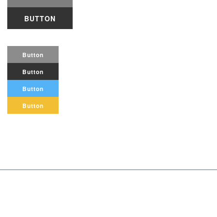
BUTTON
Button
Button
Button
Button
Copyright © 2015 MasterStudy Theme by
Stylemix
Themes