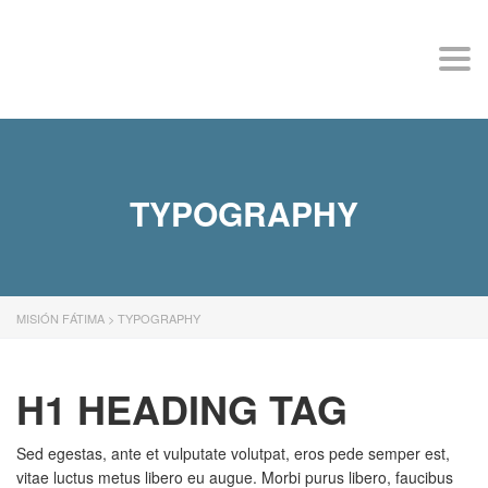
MISIÓN FÁTIMA
Togg
navi
TYPOGRAPHY
MISIÓN FÁTIMA
>
TYPOGRAPHY
H1 HEADING TAG
Sed egestas, ante et vulputate volutpat, eros pede semper est,
vitae luctus metus libero eu augue. Morbi purus libero, faucibus