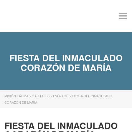
MISIÓN FÁTIMA
Togg
navi
FIESTA DEL INMACULADO
CORAZÓN DE MARÍA
MISIÓN FÁTIMA
>
GALLERIES
>
EVENTOS
>
FIESTA DEL INMACULADO
CORAZÓN DE MARÍA
FIESTA DEL INMACULADO