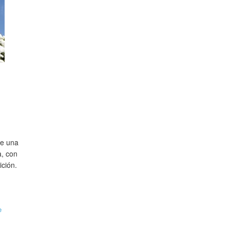
de una
a, con
ición.
e