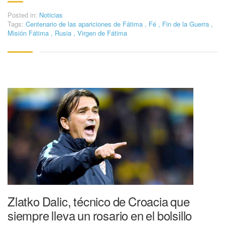
Posted in:
Noticias
Tags:
Centenario de las apariciones de Fátima
,
Fé
,
Fin de la Guerra
,
Misión Fátima
,
Rusia
,
Virgen de Fátima
Zlatko Dalic, técnico de Croacia que
siempre lleva un rosario en el bolsillo