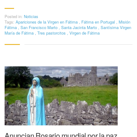
Posted in:
Noticias
Tags:
Apariciones de la Virgen en Fátima
,
Fátima en Portugal
,
Misión
Fátima
,
San Francisco Marto
,
Santa Jacinta Marto
,
Santísima Virgen
María de Fátima
,
Tres pastorcitos
,
Virgen de Fátima
Anuncian Rosario mundial por la paz