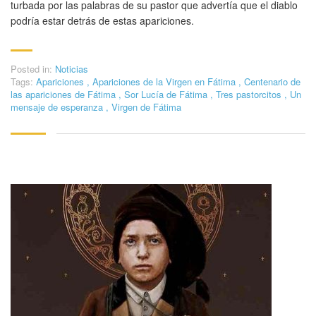
turbada por las palabras de su pastor que advertía que el diablo
podría estar detrás de estas apariciones.
Posted in:
Noticias
Tags:
Apariciones
,
Apariciones de la Virgen en Fátima
,
Centenario de
las apariciones de Fátima
,
Sor Lucía de Fátima
,
Tres pastorcitos
,
Un
mensaje de esperanza
,
Virgen de Fátima