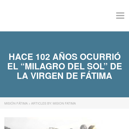
MISIÓN FÁTIMA
Togg
navi
HACE 102 AÑOS OCURRIÓ
EL “MILAGRO DEL SOL” DE
LA VIRGEN DE FÁTIMA
MISIÓN FÁTIMA
>
ARTICLES BY: MISION FATIMA